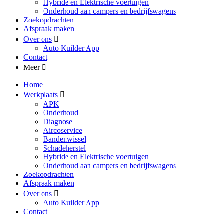
Hybride en Elektrische voertuigen
Onderhoud aan campers en bedrijfswagens
Zoekopdrachten
Afspraak maken
Over ons
Auto Kuilder App
Contact
Meer
Home
Werkplaats
APK
Onderhoud
Diagnose
Aircoservice
Bandenwissel
Schadeherstel
Hybride en Elektrische voertuigen
Onderhoud aan campers en bedrijfswagens
Zoekopdrachten
Afspraak maken
Over ons
Auto Kuilder App
Contact